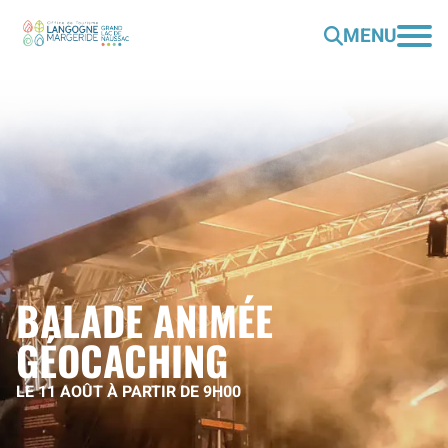
MENU
BALADE ANIMÉE
GÉOCACHING
LE 11 AOÛT À PARTIR DE 9H00