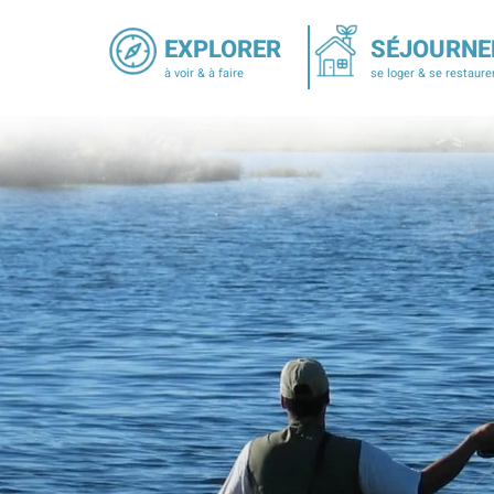
EXPLORER
SÉJOURNE
à voir & à faire
se loger & se restaure