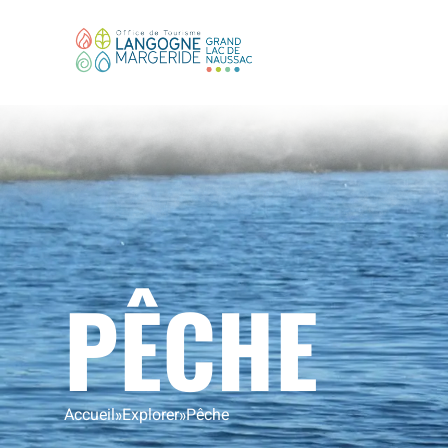
PÊCHE
Accueil
»
Explorer
»
Pêche