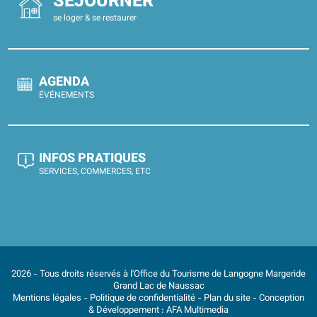
SÉJOURNER
se loger & se restaurer
AGENDA
ÉVÉNEMENTS
INFOS PRATIQUES
SERVICES, COMMERCES, ETC
2026 - Tous droits réservés à l'Office du Tourisme de Langogne Margeride
Grand Lac de Naussac
Mentions légales
-
Politique de confidentialité
-
Plan du site
- Conception
& Développement :
AFA Multimedia