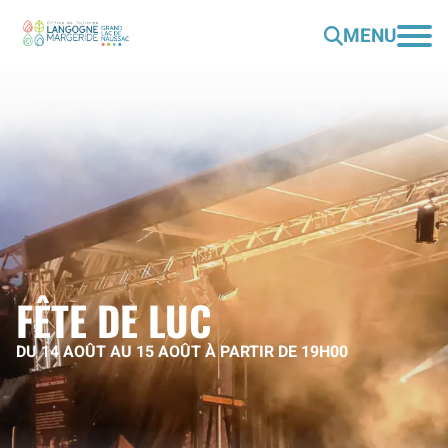
MENU
FÊTE DE LUC
DU 14 AOÛT AU 15 AOÛT À PARTIR DE 19H00