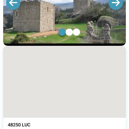
1
2
3
48250 LUC