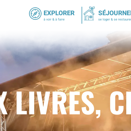
EXPLORER
SÉJOURNE
à voir & à faire
se loger & se restaure
 LIVRES, C