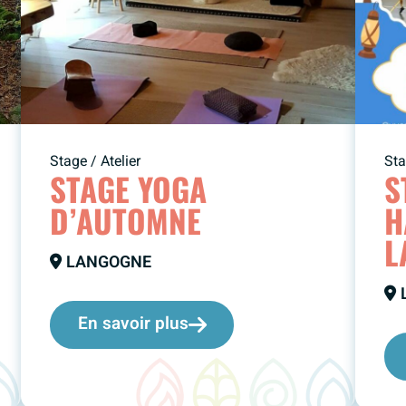
Stage / Atelier
Sta
STAGE YOGA
S
D’AUTOMNE
H
L
LANGOGNE
En savoir plus