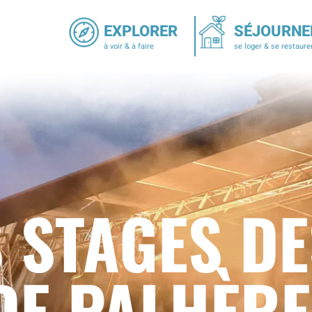
EXPLORER
SÉJOURNE
à voir & à faire
se loger & se restaure
S STAGES D
DE PALHÈR