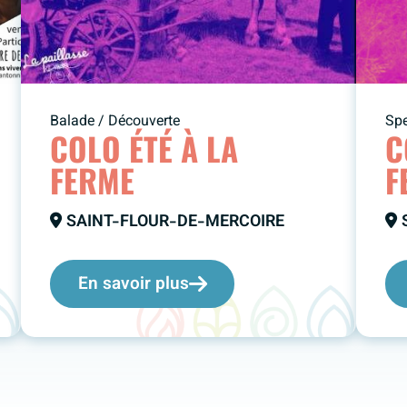
Balade / Découverte
Spe
COLO ÉTÉ À LA
C
FERME
F
SAINT-FLOUR-DE-MERCOIRE
S
En savoir plus