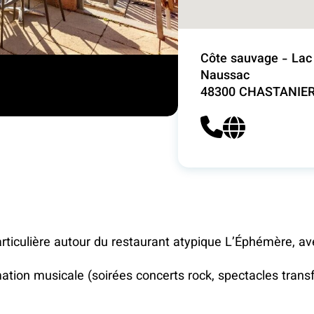
Côte sauvage - Lac
Naussac
48300 CHASTANIE
ticulière autour du restaurant atypique L’Éphémère, ave
mation musicale (soirées concerts rock, spectacles tran