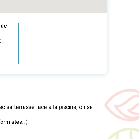
 de
R
c sa terrasse face à la piscine, on se
sformistes…)