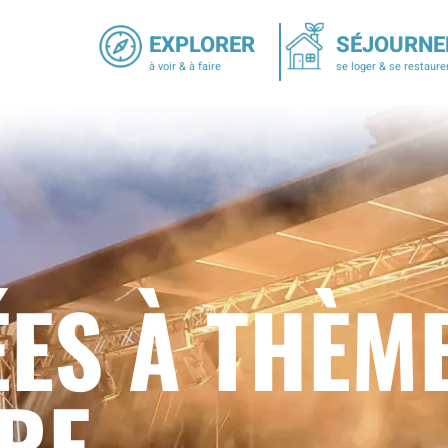
EXPLORER
SÉJOURNE
à voir & à faire
se loger & se restaure
ÉES À THÈM
RE