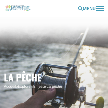
MENU
LA PÊCHE
Accueil
»
Explorer
»
En eau
»
La pêche