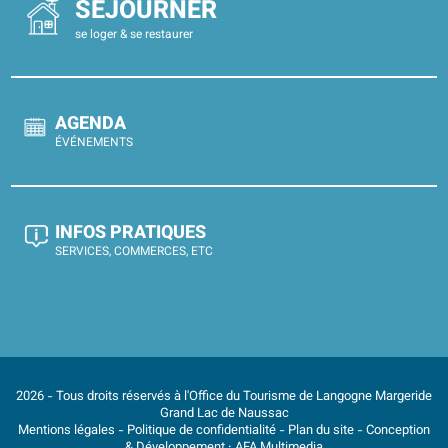
SÉJOURNER
se loger & se restaurer
AGENDA
ÉVÉNEMENTS
INFOS PRATIQUES
SERVICES, COMMERCES, ETC
2026 - Tous droits réservés à l'Office du Tourisme de Langogne Margeride
Grand Lac de Naussac
Mentions légales
-
Politique de confidentialité
-
Plan du site
- Conception
& Développement :
AFA Multimedia