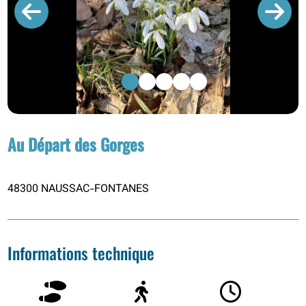
1
2
3
4
5
Au Départ des Gorges
48300 NAUSSAC-FONTANES
Informations technique