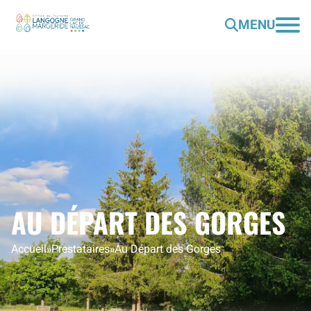
MENU
AU DÉPART DES GORGES
Accueil
»
Prestataires
»
Au Départ des Gorges