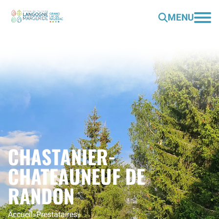
MENU
CHASTANIER-
CHATEAUNEUF DE
RANDON
Accueil
»
Prestataires
»