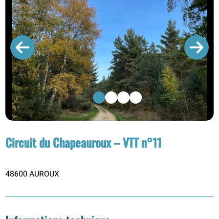
1
2
3
4
Circuit du Chapeauroux – VTT n°11
48600 AUROUX