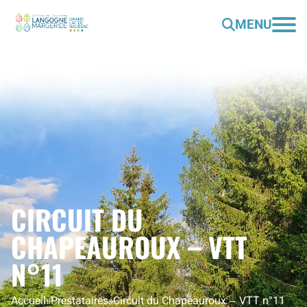
MENU
CIRCUIT DU
CHAPEAUROUX – VTT
N°11
Accueil
»
Prestataires
»
Circuit du Chapeauroux – VTT n°11