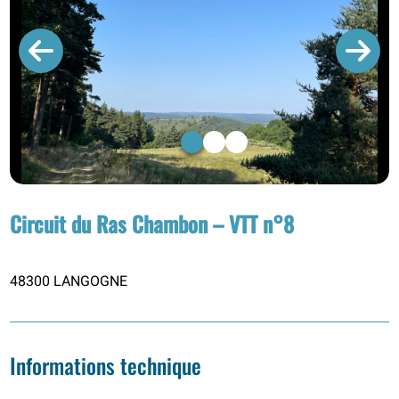
1
2
3
Circuit du Ras Chambon – VTT n°8
48300 LANGOGNE
Informations technique