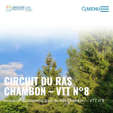
MENU
CIRCUIT DU RAS
CHAMBON – VTT N°8
Accueil
»
Prestataires
»
Circuit du Ras Chambon – VTT n°8