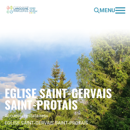
MENU
EGLISE SAINT-GERVAIS
SAINT-PROTAIS
Accueil
»
Prestataires
»
EGLISE SAINT-GERVAIS SAINT-PROTAIS