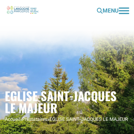
MENU
EGLISE SAINT-JACQUES
LE MAJEUR
Accueil
»
Prestataires
»
EGLISE SAINT-JACQUES LE MAJEUR