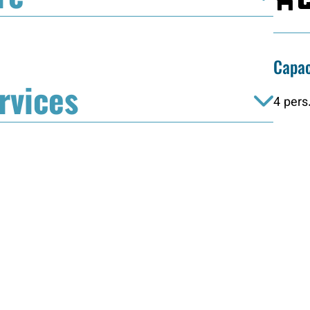
Capac
rvices
4 pers