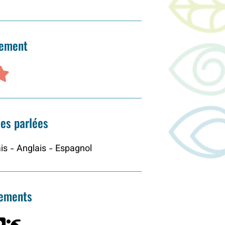
sement
es parlées
is - Anglais - Espagnol
pements