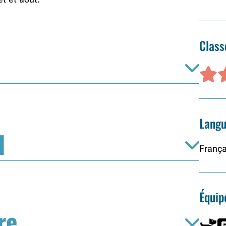
et et août.
Clas
Langu
l
França
Équi
re