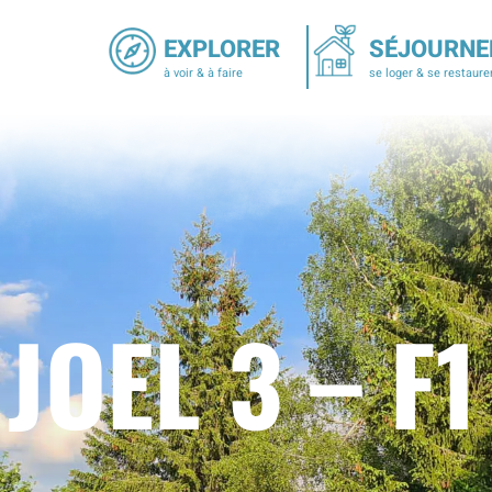
EXPLORER
SÉJOURNE
à voir & à faire
se loger & se restaure
JOEL 3 – F1