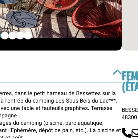
2
3
4
5
FEM
(ÉT
erres, dans le petit hameau de Bessettes sur la
à l’entrée du camping Les Sous Bois du Lac***.
ec une table et fauteuils graphites. Terrasse
BESS
ampagne.
48300
tages du camping (piscine, parc aquatique,
nt l’Ephémère, dépôt de pain, etc.). La piscine et