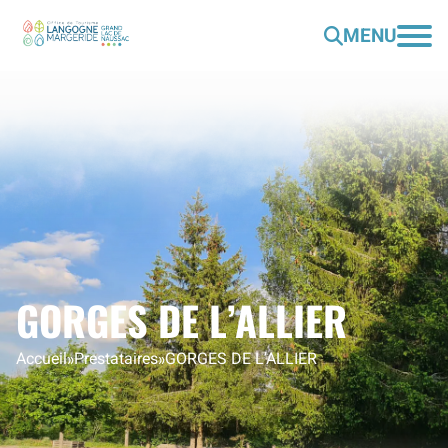
MENU
GORGES DE L’ALLIER
Accueil
»
Prestataires
»
GORGES DE L’ALLIER