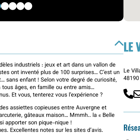
2
3
4
5
LE 
es industriels : jeux et art dans un vallon de
Le Vill
stes ont inventé plus de 100 surprises… C’est un
48190
 sans enfant ! Selon votre degré de curiosité,
à tous âges, en famille ou entre amis…
enus. Et vous, tenterez vous l’expérience ?
, des assiettes copieuses entre Auvergne et
harcuterie, gâteaux maison… Mmmh.. la « Belle
i apporter son pique-nique !
Résea
s. Excellentes notes sur les sites d’avis.