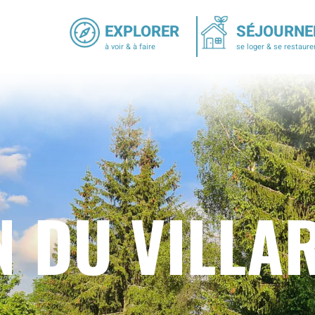
EXPLORER
SÉJOURNE
à voir & à faire
se loger & se restaure
N DU VILLA