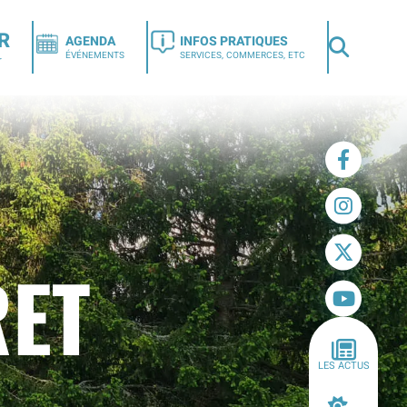
R
AGENDA
INFOS PRATIQUES
ÉVÉNEMENTS
SERVICES, COMMERCES, ETC
r
RET
LES ACTUS