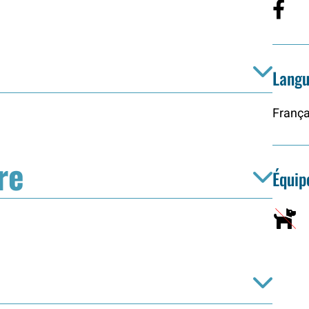
Langu
França
re
Équi