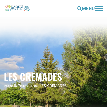
MENU
LES CREMADES
Accueil
»
Prestataires
»
LES CREMADES