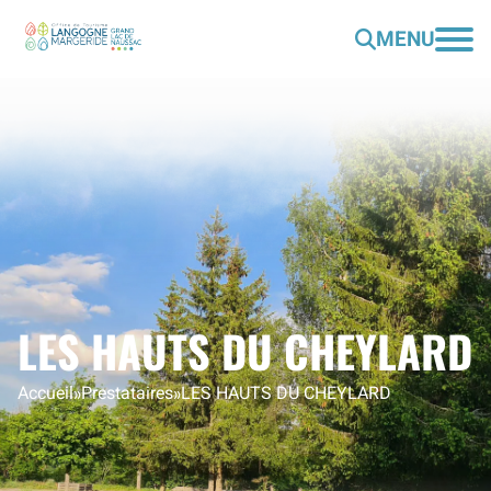
MENU
LES HAUTS DU CHEYLARD
Accueil
»
Prestataires
»
LES HAUTS DU CHEYLARD