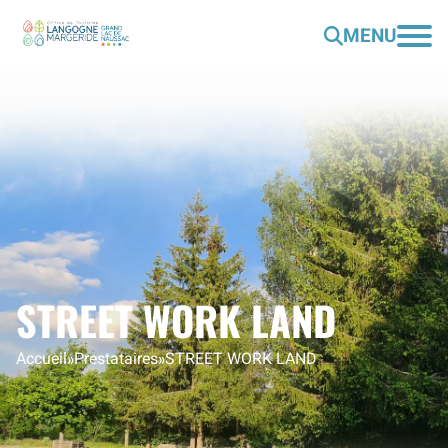
MENU
STREET WORK LAND
Accueil
»
Prestataires
»
STREET WORK LAND