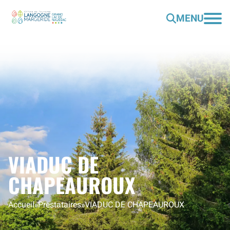
MENU
VIADUC DE
CHAPEAUROUX
Accueil
»
Prestataires
»
VIADUC DE CHAPEAUROUX