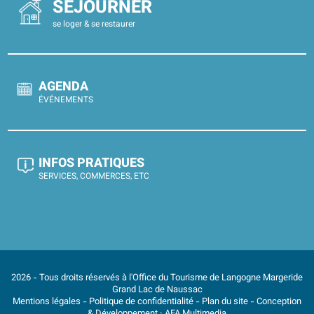
SÉJOURNER
se loger & se restaurer
AGENDA
ÉVÉNEMENTS
INFOS PRATIQUES
SERVICES, COMMERCES, ETC
2026 - Tous droits réservés à l'Office du Tourisme de Langogne Margeride
Grand Lac de Naussac
Mentions légales
-
Politique de confidentialité
-
Plan du site
- Conception
& Développement :
AFA Multimedia