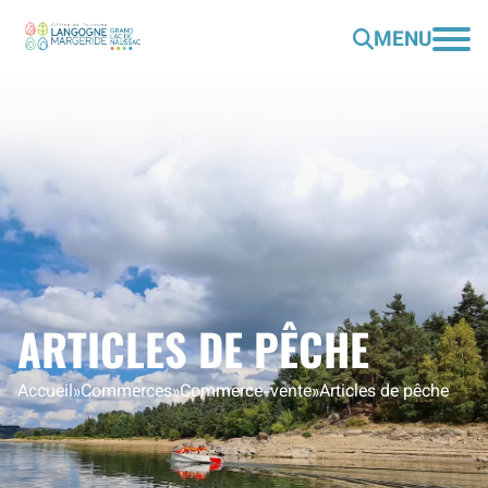
MENU
ARTICLES DE PÊCHE
Accueil
»
Commerces
»
Commerce-vente
»
Articles de pêche