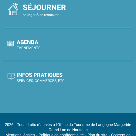
SÉJOURNER
se loger & se restaurer
AGENDA
ÉVÉNEMENTS
INFOS PRATIQUES
SERVICES, COMMERCES, ETC
2026 - Tous droits réservés à l'Office du Tourisme de Langogne Margeride
Grand Lac de Naussac
Mentions légales
-
Politique de confidentialité
-
Plan du site
- Conception