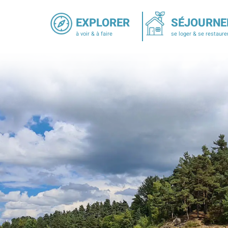
EXPLORER
SÉJOURNE
à voir & à faire
se loger & se restaure