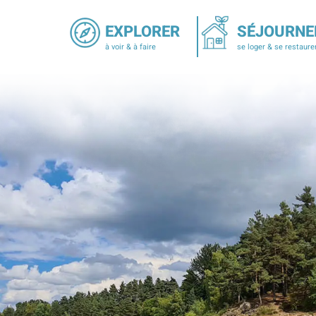
EXPLORER
SÉJOURNE
à voir & à faire
se loger & se restaure