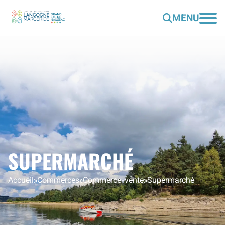
MENU
SUPERMARCHÉ
Accueil
»
Commerces
»
Commerce-vente
»
Supermarché