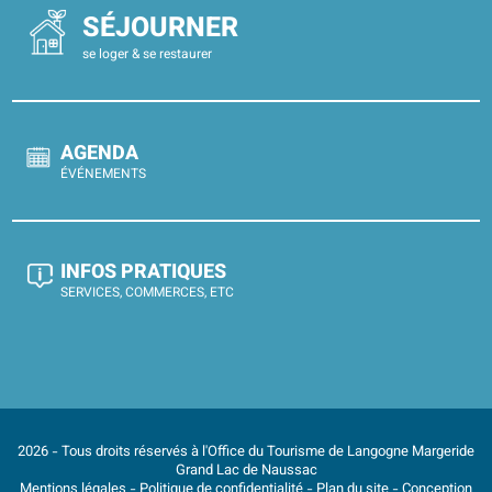
SÉJOURNER
se loger & se restaurer
AGENDA
ÉVÉNEMENTS
INFOS PRATIQUES
SERVICES, COMMERCES, ETC
2026 - Tous droits réservés à l'Office du Tourisme de Langogne Margeride
Grand Lac de Naussac
Mentions légales
-
Politique de confidentialité
-
Plan du site
- Conception