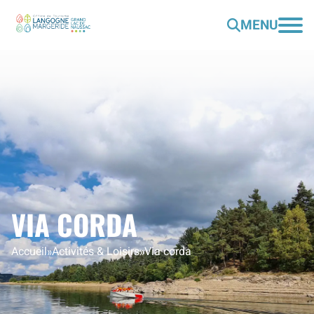
MENU
VIA CORDA
Accueil
»
Activités & Loisirs
»
Via corda