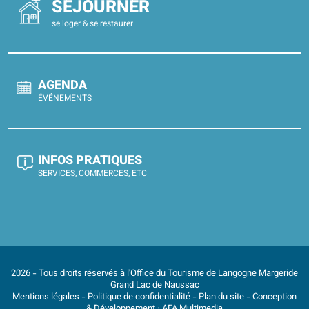
SÉJOURNER
se loger & se restaurer
AGENDA
ÉVÉNEMENTS
INFOS PRATIQUES
SERVICES, COMMERCES, ETC
2026 - Tous droits réservés à l'Office du Tourisme de Langogne Margeride
Grand Lac de Naussac
Mentions légales
-
Politique de confidentialité
-
Plan du site
- Conception
& Développement :
AFA Multimedia