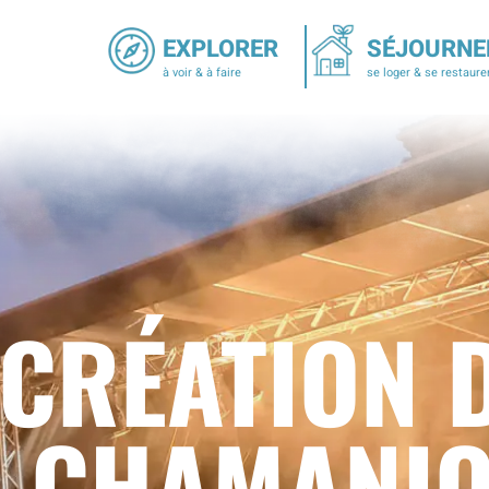
EXPLORER
SÉJOURNE
à voir & à faire
se loger & se restaure
 CRÉATION 
 CHAMANI