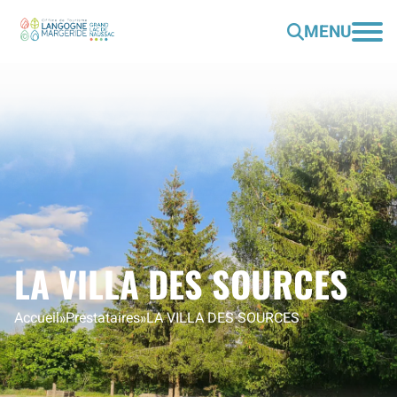
MENU
LA VILLA DES SOURCES
Accueil
»
Prestataires
»
LA VILLA DES SOURCES