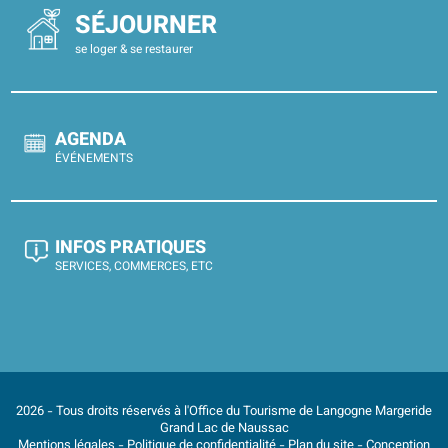
SÉJOURNER
se loger & se restaurer
AGENDA
ÉVÉNEMENTS
INFOS PRATIQUES
SERVICES, COMMERCES, ETC
2026 - Tous droits réservés à l'Office du Tourisme de Langogne Margeride
Grand Lac de Naussac
Mentions légales
-
Politique de confidentialité
-
Plan du site
- Conception