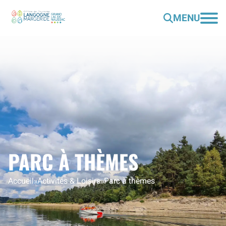
MENU
PARC À THÈMES
Accueil
»
Activités & Loisirs
»
Parc à thèmes